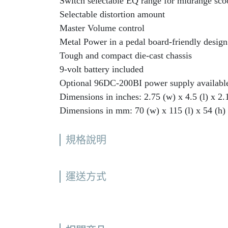
Switch selectable EQ range for midrange sco
Selectable distortion amount
Master Volume control
Metal Power in a pedal board-friendly design
Tough and compact die-cast chassis
9-volt battery included
Optional 96DC-200BI power supply availabl
Dimensions in inches: 2.75 (w) x 4.5 (l) x 2.
Dimensions in mm: 70 (w) x 115 (l) x 54 (h)
規格說明
運送方式