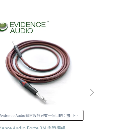
Evidence Audio線材設計只有一個目的：盡可能
新的 Eddy 
地減少影響音色，達到線材最高的透明度
idence Audio Forte 3M 樂器導線
Electro Harm