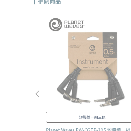
相關商品
超級貼心的小物配件
短導線一組三條
ic 壓克力踩釘帽 多色
Planet Waves PW-CGTP-305 短導線一