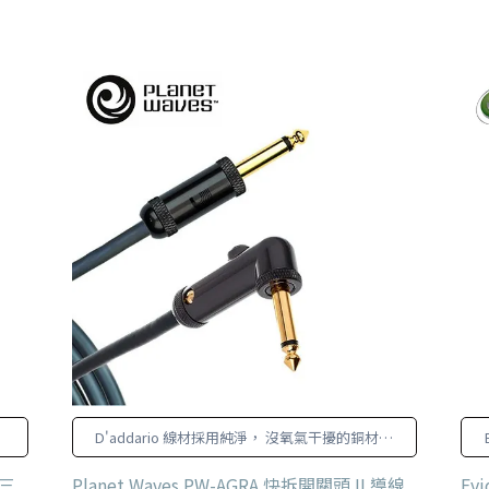
D'addario 線材採用純淨， 沒氧氣干擾的銅材質
導體，降低可能的干擾讓聲音訊號
組三
Planet Waves PW-AGRA 快拆開關頭 IL導線
Ev