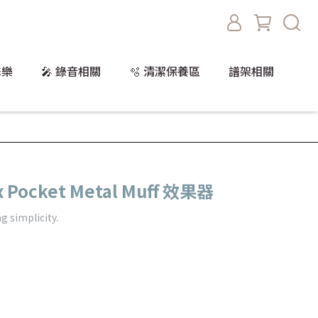
擊樂
🎤 錄音相關
🫧 清潔保養區
譜架相關
x Pocket Metal Muff 效果器
g simplicity.