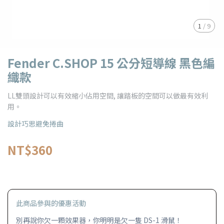
1
/
9
Fender C.SHOP 15 公分短導線 黑色編
織款
LL雙頭設計可以有效縮小佔用空間, 讓踏板的空間可以做最有效利
用。
設計巧思避免捲曲
NT$360
此商品參與的優惠活動
別再說你欠一顆效果器，你明明是欠一隻 DS-1 滑鼠！