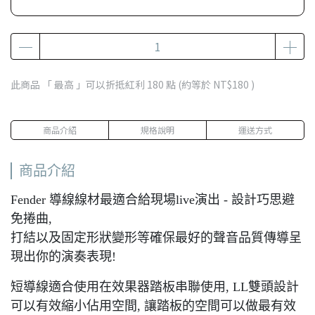
此商品 「 最高 」可以折抵紅利
180
點 (約等於
NT$180
)
商品介紹
規格說明
運送方式
商品介紹
Fender 導線線材最適合給現場live演出 - 設計巧思避
免捲曲,
打結以及固定形狀變形等確保最好的聲音品質傳導呈
現出你的演奏表現!
短導線適合使用在效果器踏板串聯使用, LL雙頭設計
可以有效縮小佔用空間, 讓踏板的空間可以做最有效