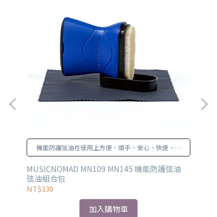
機能防護弦油在使用上方便、順手、安心、快速、全
效又超值!
3/6
MUSICNOMAD MN109 MN145 機能防護弦油
GH
弦油組合包
NT$330
NT
加入購物車