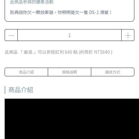
此商品參與的優惠活動
別再說你欠一顆效果器，你明明是欠一隻 DS-1 滑鼠！
此商品 「 最高 」可以折抵紅利
640
點 (約等於
NT$640
)
商品介紹
規格說明
運送方式
商品介紹