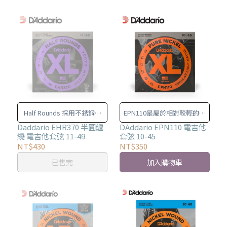
Half Rounds 採用不銹鋼圓
EPN110是屬於相對較輕的電
形纏繞，然後經過精密研
吉他琴弦
Daddario EHR370 半圓纏
DAddario EPN110 電吉他
繞 電吉他套弦 11-49
套弦 10-45
磨， 使外表面光滑且“半平
NT$430
NT$350
整”
已售完
加入購物車