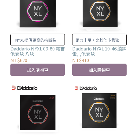
NYXL提供更高的抗斷裂強
張力十足，比其他市售弦強
度、增強調音穩定性和突出
大 20% 至 40%！
Daddario NYXL 09-80 電吉
Daddario NYXL 10-46 繞鎳
他套弦 八弦
電吉他套弦
的中頻音調。
NT$620
NT$410
加入購物車
加入購物車