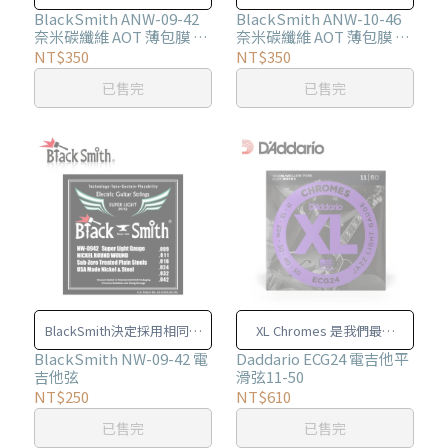
性與壽命的使用者，
性與壽命的使用者，
BlackSmith ANW-09-42
BlackSmith ANW-10-46
奈米碳纖維 AOT 薄包膜 電
奈米碳纖維 AOT 薄包膜 電
BlackSmith開發了獨有的奈
BlackSmith開發了獨有的奈
吉他弦
吉他弦
NT$350
NT$350
米碳纖維包覆弦。
米碳纖維包覆弦。
已售完
已售完
BlackSmith決定採用相同的
XL Chromes 是我們最溫
精密製造理念與技法
暖、最柔和的電吉他琴弦。
BlackSmith NW-09-42 電
Daddario ECG24 電吉他平
吉他弦
滑弦11-50
NT$250
NT$610
已售完
已售完