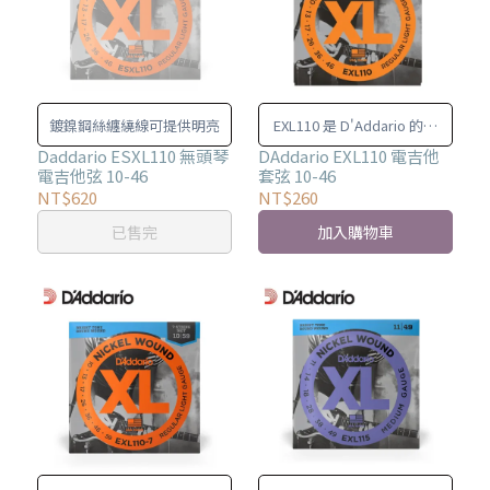
鍍鎳鋼絲纏繞線可提供明亮
EXL110 是 D'Addario 的暢
銷套弦，音色完美，柔韌性
Daddario ESXL110 無頭琴
DAddario EXL110 電吉他
電吉他弦 10-46
套弦 10-46
卓越，使用壽命長，適合大
NT$620
NT$260
部分電吉他。
已售完
加入購物車