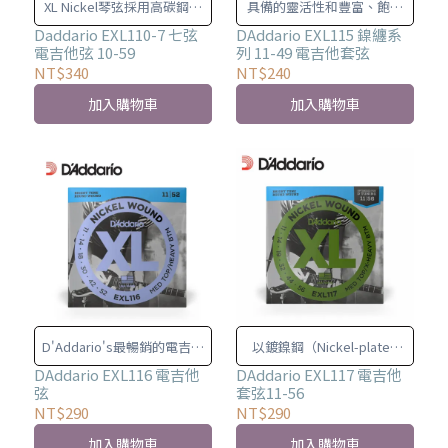
XL Nickel琴弦採用高碳鋼芯
具備的靈活性和豐富、飽滿
和鍍鎳鋼包線製成
的音色。
Daddario EXL110-7 七弦
DAddario EXL115 鎳纏系
電吉他弦 10-59
列 11-49 電吉他套弦
NT$340
NT$240
加入購物車
加入購物車
D'Addario's最暢銷的電吉他
以鍍鎳鋼（Nickel-plated
弦之一
steel）包覆鋼弦芯
DAddario EXL116 電吉他
DAddario EXL117 電吉他
弦
套弦11-56
NT$290
NT$290
加入購物車
加入購物車