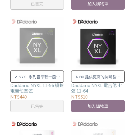
已售完
加入購物車
✔︎ NYXL 系列音準較一般市
NYXL提供更高的抗斷裂強
售電吉他弦相比，更為穩定
度、增強調音穩定性和突出
Daddario NYXL 11-56 繞鎳
Daddario NYXL 電吉他 七
電吉他套弦
弦 11-64
的中頻音調。
NT$440
NT$510
已售完
加入購物車