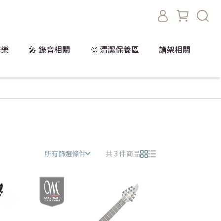
擊樂
🎤 錄音相關
🫧 清潔保養區
譜架相關
所有篩選條件
共 3 件商品