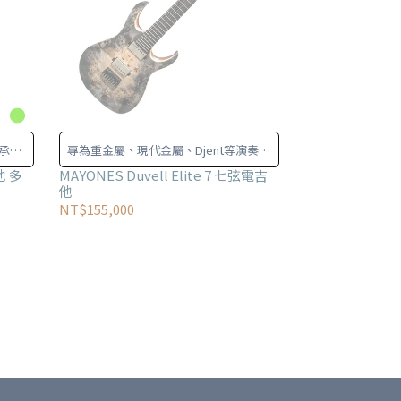
系列承襲
專為重金屬、現代金屬、Djent等演奏者
屬風格
所打造
他 多
MAYONES Duvell Elite 7 七弦電吉
他
NT$155,000