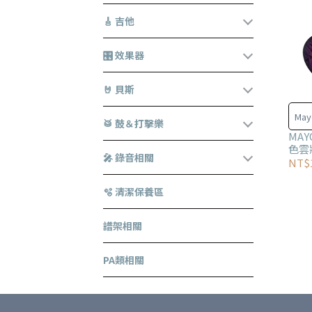
🎸 吉他
🎛️ 效果器
🤘 貝斯
Mayo
🥁 鼓＆打擊樂
MAYO
色雲
🎤 錄音相關
NT$1
🫧 清潔保養區
譜架相關
PA類相關