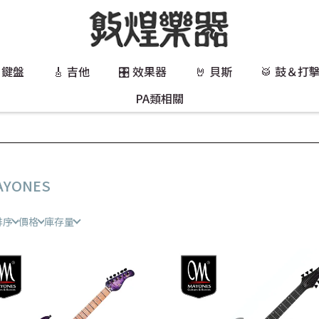
 鍵盤
🎸 吉他
🎛️ 效果器
🤘 貝斯
🥁 鼓＆打
PA類相關
AYONES
排序
價格
庫存量