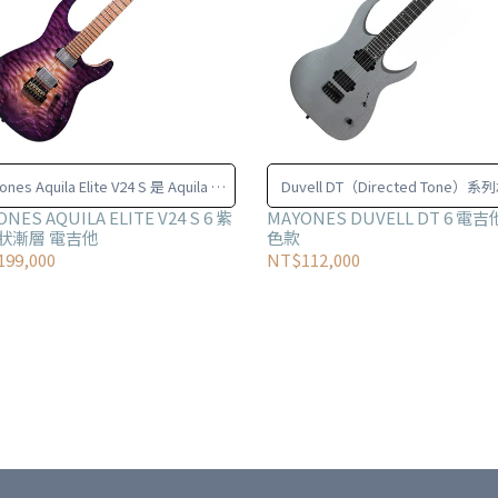
nes Aquila Elite V24 S 是 Aquila 系
Duvell DT（Directed Tone）
列等級最高的型號
經典 Duvell 的外觀輪廓與現代金
NES AQUILA ELITE V24 S 6 紫
MAYONES DUVELL DT 6 電吉
狀漸層 電吉他
色款
99,000
NT$112,000