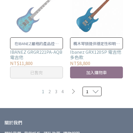
在IBANEZ嚴格的產品控管
楓木琴頸提供穩定性和明亮
下，每一把電吉他都有穩定
的音色。
IBANEZ GRGR221PA-AQB
Ibanez GRX120SP 電吉他
電吉他
多色款
且可依賴的品質
NT$11,800
NT$8,800
已售完
加入購物車
1
2
3
4
1
關於我們