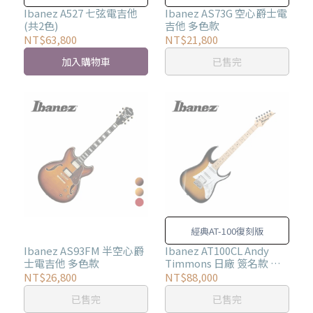
Maple/Walnut琴頸
低頻
Ibanez A527 七弦電吉他
Ibanez AS73G 空心爵士電
(共2色)
吉他 多色款
NT$63,800
NT$21,800
加入購物車
已售完
經典AT-100復刻版
Ibanez AS93FM 半空心爵
Ibanez AT100CL Andy
士電吉他 多色款
Timmons 日廠 簽名款 電
吉他
NT$26,800
NT$88,000
已售完
已售完