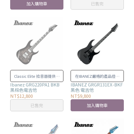
加入購物車
已售完
Classic Elite 拾音器提供豐
在IBANEZ嚴格的產品控管
富、細膩的音色和飽滿的低
下，每一把電吉他都有穩定
Ibanez GRG220PA1 BKB
IBANEZ GRGR131EX-BKF
黑棕色電吉他
黑色 電吉他
頻。
且可依賴的品質
NT$12,800
NT$9,800
已售完
加入購物車