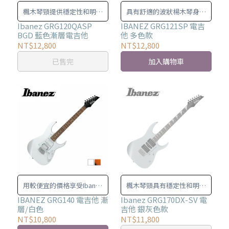
楓木琴頸提供穩定性和明亮
具有舒適的波狀楊木琴身和
的音色。
兩個 Classic Elite 雙線圈拾
Ibanez GRG120QASP
IBANEZ GRG121SP 電吉
BGD 藍色漸層電吉他
他 多色款
音器。
NT$12,800
NT$12,800
已售完
加入購物車
用較便宜的價格享受Ibanez
楓木琴頸具有穩定性和明亮
的招牌音色與手感與高品質
的音色特徵。
IBANEZ GRG140 電吉他 漸
Ibanez GRG170DX-SV 電
層/白色
吉他 銀灰色款
的作工！
NT$10,800
NT$11,800