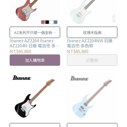
AZ系列不只是一個全新系
玫瑰木指板
列，新的設計結合傳統元
Ibanez AZ2204 Ibanez
Ibanez AZ2204NW 日廠
AZ2204N 日廠 電吉他 多色
電吉他 多色款
素，開發彈奏的無限可能！
款
NT$65,800
NT$65,800
加入購物車
已售完