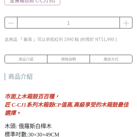
金黃橘色款 C-CJ1SG
此商品 「 最高 」可以折抵紅利
1990
點 (約等於
NT$1,990
)
商品介紹
規格說明
運送方式
商品介紹
市面上木箱鼓百百種，
匠 C-CJ1系列木箱鼓CP值高,高級享受的木箱鼓最佳
選擇。
木頭: 俄羅斯白樺木
標準吋數:30×30×49CM