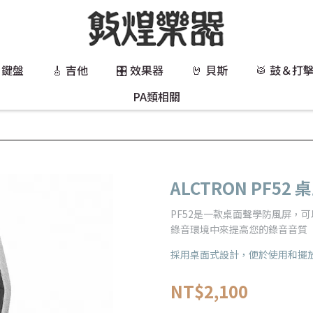
 鍵盤
🎸 吉他
🎛️ 效果器
🤘 貝斯
🥁 鼓＆打
PA類相關
ALCTRON PF5
PF52是一款桌面聲學防風屏，
錄音環境中來提高您的錄音音質
採用桌面式設計，便於使用和擺
NT$2,100