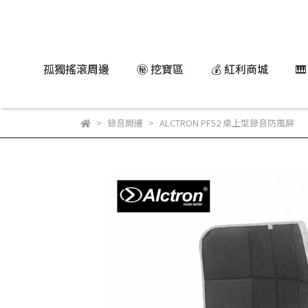
孤獨搖滾周邊
㊙️ 挖寶區
💰 紅利商城

錄音周邊
ALCTRON PF52 桌上型錄音防風屏