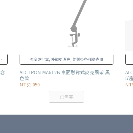
聲
強度更牢靠, 外觀更漂亮, 能懸掛各種麥克風
電容
ALCTRON MA612B 桌面懸臂式麥克風架 黑
AL
色款
叭
NT$1,050
NT
已售完