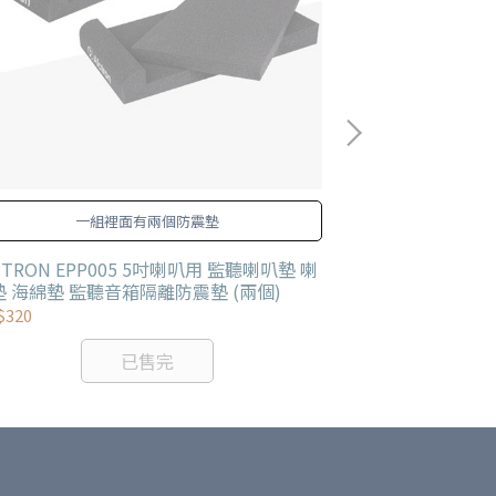
一組裡面有兩個防震墊
適合6-8吋喇叭
CTRON EPP005 5吋喇叭用 監聽喇叭墊 喇
ALCTRON EP
墊 海綿墊 監聽音箱隔離防震墊 (兩個)
墊 監聽音箱隔離
$320
NT$420
已售完