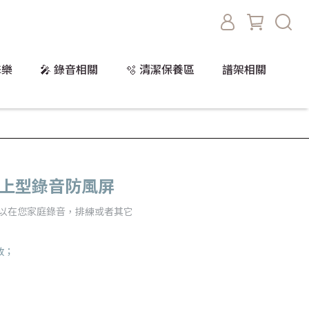
擊樂
🎤 錄音相關
🫧 清潔保養區
譜架相關
2 桌上型錄音防風屏
可以在您家庭錄音，排練或者其它
放；