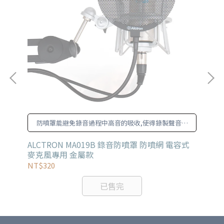
大
防噴罩能避免錄音過程中高音的吸收,使得錄製聲音更
加真實自然。
ALCTRON MA019B 錄音防噴罩 防噴網 電容式
AL
麥克風專用 金屬款
NT$320
NT
已售完