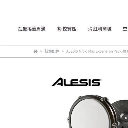
孤獨搖滾周邊
㊙️ 挖寶區
💰 紅利商城

鼓類配件
ALESIS Nitro Max Expansion Pack 