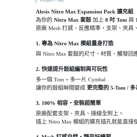
Alesis Nitro Max Expansion Pack 擴充組
為你的
Nitro Max 套鼓
加上
8 吋 Tom
與
原廠 Mesh 打感、反應精準，支架、
1. 專為 Nitro Max 模組量身打造
與 Nitro Max 套鼓的尺寸、材質、
2. 快速提升鼓組編制與可玩性
多一個 Tom + 多一片 Cymbal
讓你的鼓組瞬間變成
更完整的 5-Tom /
3. 100% 相容・安裝超簡單
原廠配套支架、夾具、接線全附上。
插上 Nitro Max 模組的擴充插孔就能直