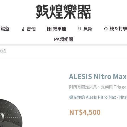
 鍵盤
🎸 吉他
🎛️ 效果器
🤘 貝斯
🥁 鼓＆打
PA類相關
擴充組
ALESIS Nitro Ma
附所有固定夾具、支架與 Trigger
擴充你的 Alesis Nitro Max / 
NT$4,500