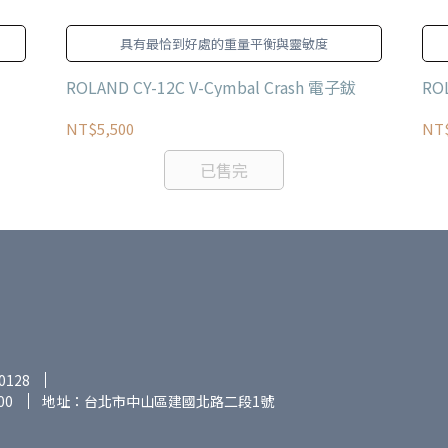
具有最恰到好處的重量平衡與靈敏度
ROLAND CY-12C V-Cymbal Crash 電子鈸
RO
NT$5,500
NT$
已售完
0128
00
地址：台北市中山區建國北路二段1號