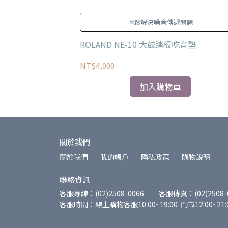
鈴鐺。
輕鬆解決噪音傳遞問題
鼓 (不鏽鋼)
ROLAND NE-10 大鼓踏板吃音墊
NT$4,000
加入購物車
關於我們
關於我們
我的帳戶
隱私政策
購物說明
聯絡資訊
客服專線：(02)2508-0066
客服傳真：(02)2508-
客服時間：線上購物客服10:00~19:00-門市12:00~21: