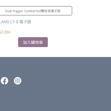
Dual-Trigger Cymbal Pad雙拾音電子鈸
實現HYBRID
LAND CY-8 電子鈸
ROLAND RT-
3,850
NT$2,545
加入購物車