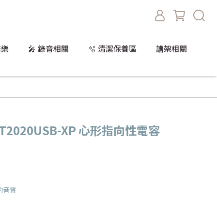
擊樂
🎤 錄音相關
🫧 清潔保養區
譜架相關
a AT2020USB-XP 心形指向性電容
的音質