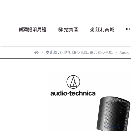
孤獨搖滾周邊
㊙️ 挖寶區
💰 紅利商城

麥克風
,
行動/USB麥克風
,
電容式麥克風
Audi