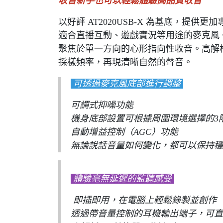
收音新手也可以輕鬆體驗高品質收音
以好評 AT2020USB-X 為基底，提供更加專
適合直播互動、遊戲實況等用途的麥克風。
聚焦於單一方向的心形指向性收音。高解析A/D轉
採樣頻率，再現清晰自然的聲音。
可透過麥克風底部進行調整
可調式抑噪功能
機身底部設置可根據周圍環境選擇的3
自動增益控制（AGC）功能
無論說話音量如何變化，都可以保持穩
體驗毫無延遲的監聽感受
即插即用，在電腦上輕鬆錄製並創作
透過帶音量控制的耳機輸出端子，可直