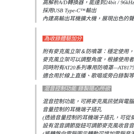
高解析A/D轉換器，能達到24bit / 
採用USB Type-C™輸出
內建高輸出耳機擴大機，展現出色的聲
為收錄體驗加分
附有麥克風立架＆防噴罩：穩定使用，
麥克風立架可以調整角度，根據使用者
同時附有AT20系列專用防噴罩—AT8
適合用於線上直播、歌唱或旁白錄製等
混音控制功能 錄製隨心所欲
混音控制功能，可將麥克風訊號與電腦
音量控制的耳機端子插孔
(透過音量控制的耳機端子插孔，可從
設有混音調節旋鈕可調節麥克風收音音
(將轉盤向電腦圖示轉動可增加電腦音