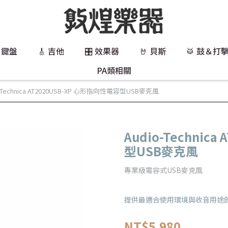
 鍵盤
🎸 吉他
🎛️ 效果器
🤘 貝斯
🥁 鼓＆打
PA類相關
o-Technica AT2020USB-XP 心形指向性電容型USB麥克風
Audio-Technic
型USB麥克風
專業級電容式USB麥克風
提供最適合使用環境與收音用途
NT$5,980