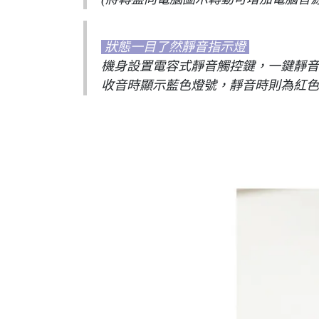
狀態一目了然靜音指示燈
機身設置電容式靜音觸控鍵，一鍵靜音
收音時顯示藍色燈號，靜音時則為紅色