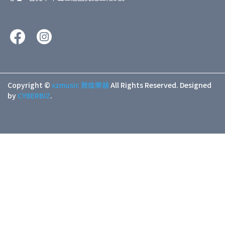
Copyright ©
xzmusic 敦煌樂器
All Rights Reserved.
Designed
by
CYBERBIZ
.