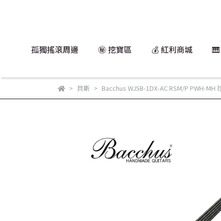
孤獨搖滾周邊
㊙️ 挖寶區
💰 紅利商城

貝斯
Bacchus WJ5B-1DX-AC RSM/P PWH