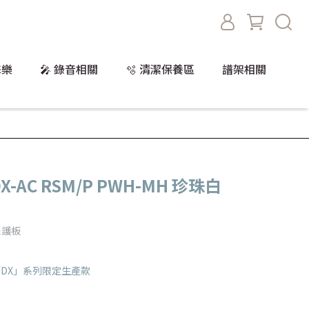
擊樂
🎤 錄音相關
🫧 清潔保養區
譜架相關
1DX-AC RSM/P PWH-MH 珍珠白
珠護板
標準「DX」系列限定生產款