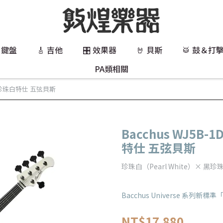
 鍵盤
🎸 吉他
🎛️ 效果器
🤘 貝斯
🥁 鼓＆打
PA類相關
-MH 珍珠白特仕 五弦貝斯
Bacchus WJ5B-
特仕 五弦貝斯
珍珠白（Pearl White）× 黑珍
Bacchus Universe 系列新
NT$17,880