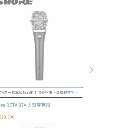
87A是一款高級超心形手持麥克風，具有非常平直
SM7B的音質柔
的頻率。
ure BETA 87A 人聲麥克風
SHURE SM7
10,300
NT$13,400