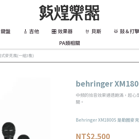
 鍵盤
🎸 吉他
🎛️ 效果器
🤘 貝斯
🥁 鼓＆打
PA類相關
S 動圈式麥克風(一組3隻)
behringer XM
中頻的拾音效果通透飽滿，超心型的
關。
Behringer XM1800S 
NT$2,500