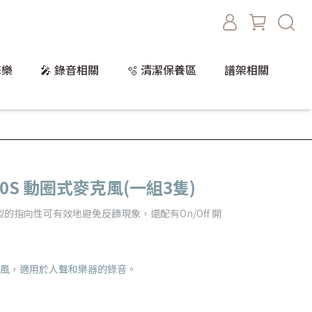
擊樂
🎤 錄音相關
🫧 清潔保養區
譜架相關
1800S 動圈式麥克風(一組3隻)
指向性可有效地避免反饋現象，還配有On/Off 開
是動圈麥克風，適用於人聲和樂器的錄音。