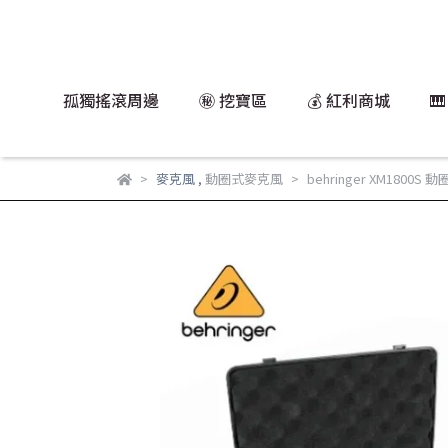
孤獨搖滾周邊
㊙️ 挖寶區
💰 紅利商城

麥克風
,
動圈式麥克風
behringer XM1800