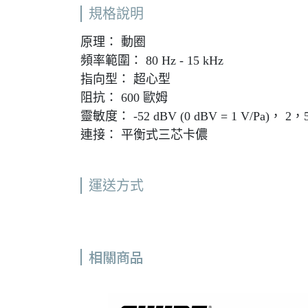
規格說明
原理： 動圈
頻率範圍： 80 Hz - 15 kHz
指向型： 超心型
阻抗： 600 歐姆
靈敏度： -52 dBV (0 dBV = 1 V/Pa)， 2，5
連接： 平衡式三芯卡儂
運送方式
相關商品