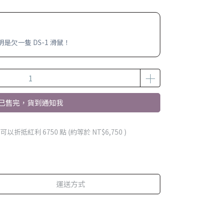
欠一隻 DS-1 滑鼠！
已售完，貨到通知我
 」可以折抵紅利
6750
點 (約等於
NT$6,750
)
運送方式