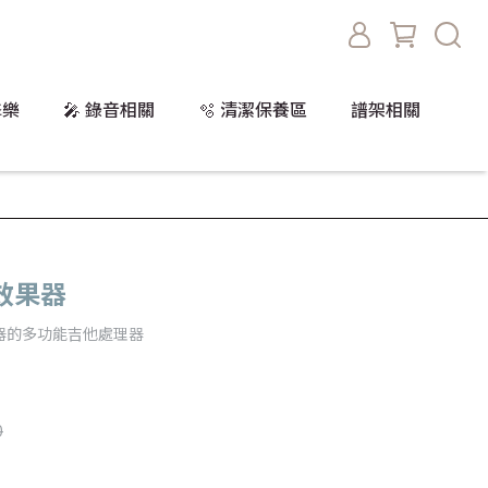
擊樂
🎤 錄音相關
🫧 清潔保養區
譜架相關
合效果器
果器的多功能吉他處理器
0