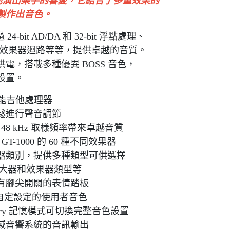
吉他演出樂手的喜愛，它結合了多重效果的
製作出音色。
bit AD/DA 和 32-bit 浮點處理、
功能、效果器迴路等等，提供卓越的音質。
，搭載多種優異 BOSS 音色，
設置。
功能吉他處理器
鬆進行聲音調節
， 48 kHz 取樣頻率帶來卓越音質
T-1000 的 60 種不同效果器
器類別，提供多種類型可供選擇
、更換擴大器和效果器類型等
有腳尖開關的表情踏板
存自定設定的使用者音色
mory 記憶模式可切換完整音色設置
域音響系統的音訊輸出