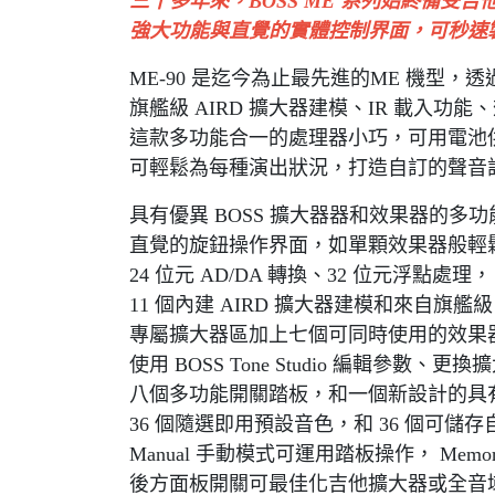
三十多年來，BOSS ME 系列始終備受
強大功能與直覺的實體控制界面，可秒速
ME-90 是迄今為止最先進的ME 機型，透過 24-
旗艦級 AIRD 擴大器建模、IR 載入
這款多功能合一的處理器小巧，可用電池供電
可輕鬆為每種演出狀況，打造自訂的聲音
具有優異 BOSS 擴大器器和效果器的多
直覺的旋鈕操作界面，如單顆效果器般輕
24 位元 AD/DA 轉換、32 位元浮點處理
11 個內建 AIRD 擴大器建模和來自旗艦級 G
專屬擴大器區加上七個可同時使用的效果
使用 BOSS Tone Studio 編輯參數
八個多功能開關踏板，和一個新設計的具
36 個隨選即用預設音色，和 36 個可儲
Manual 手動模式可運用踏板操作， Me
後方面板開關可最佳化吉他擴大器或全音