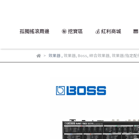
孤獨搖滾周邊
㊙️ 挖寶區
💰 紅利商城

效果器
,
效果器
,
Boss
,
綜合效果器
,
效果器/指定配