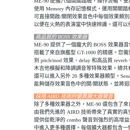
ME-90 配備八個開關踏板，操作流暢
使用 Memory 內存記憶模式，運用開關踏
可直接開啟/關閉效果音色中每個效果類別
以便在火熱的表演當中快速辨識。還可以依
高品質的 BOSS 效果器
ME-90 提供了一個龐大的 BOSS 效
搭載了來自旗艦型 GT-1000 的精選。您需要的一切
到 pitch/mod 效果、delay 和高品質 re
木吉他模擬和降調調音等特殊效果。總共有 60 
還可以進入另外 20 多種效果器類型。Send/
能夠儲存效果音色中的開/關狀態，並將
採用 AIRD 技術的優異擴大器聲音
除了多種效果器之外，ME-90 還包含了來自 
由我們先進的 AIRD 技術帶來了真實
提供從乾淨的 combo 聲音到強烈的高增益堆疊
中進入更多種選擇。每個擴大器都包含一個