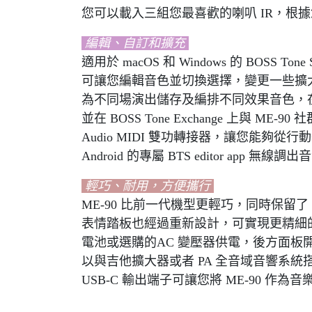
您可以載入三組您最喜歡的喇叭 IR，根
編輯、自訂和擴充
適用於 macOS 和 Windows 的 BOSS T
可讓您編輯音色並切換選擇，變更一些擴
為不同場演出儲存及編排不同效果音色，在 BOS
並在 BOSS Tone Exchange 上與 ME
Audio MIDI 雙功轉接器，讓您能夠從
Android 的專屬 BTS editor app 無線調
輕巧、耐用，方便攜行
ME-90 比前一代機型更輕巧，同時保留了
表情踏板也經過重新設計，可實現更精細
電池或選購的AC 變壓器供電，後方面板
以與吉他擴大器或者 PA 全音域音響系統搭配。運
USB-C 輸出端子可讓您將 ME-90 