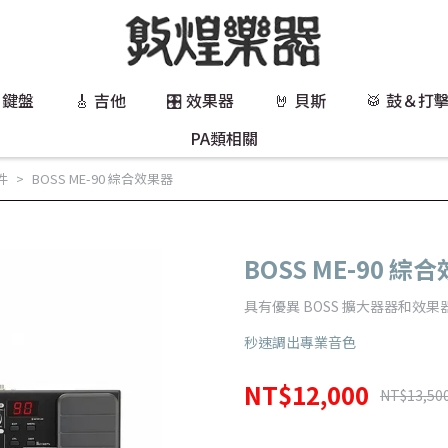
 鍵盤
🎸 吉他
🎛️ 效果器
🤘 貝斯
🥁 鼓＆打
PA類相關
件
BOSS ME-90 綜合效果器
BOSS ME-90 綜
具有優異 BOSS 擴大器器和效
秒速調出專業音色
NT$12,000
NT$13,50