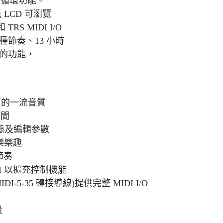
的循環功能。
LCD 可瀏覽
 MIDI I/O
 種節奏、13 小時
多的功能，
之下的一流音質
時間
狀態及編輯參數
音樂樂趣
節奏
I 以擴充控制機能
-5-35 轉接導線)提供完整 MIDI I/O
段