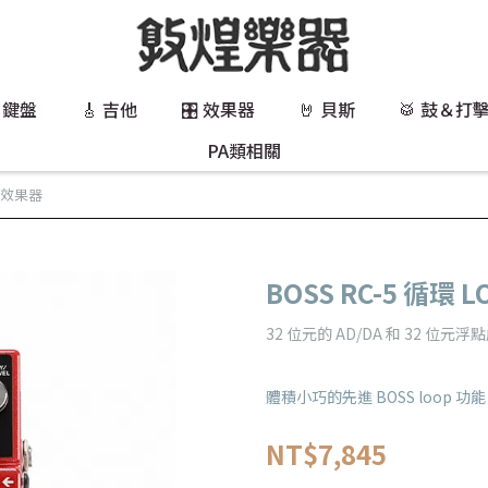
 鍵盤
🎸 吉他
🎛️ 效果器
🤘 貝斯
🥁 鼓＆打
PA類相關
P 效果器
BOSS RC-5 循環 
32 位元的 AD/DA 和 32 位
體積小巧的先進 BOSS loop 功能
NT$7,845