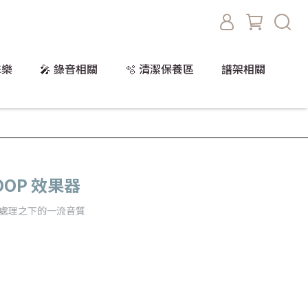
擊樂
🎤 錄音相關
🫧 清潔保養區
譜架相關
LOOP 效果器
元浮點處理之下的一流音質