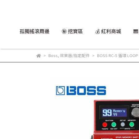
孤獨搖滾周邊
㊙️ 挖寶區
💰 紅利商城

Boss
,
效果器/指定配件
BOSS RC-5 循環 LOO