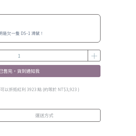
欠一隻 DS-1 滑鼠！
已售完，貨到通知我
 」可以折抵紅利
3923
點 (約等於
NT$3,923
)
運送方式