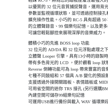
輕踩 RC-5，將為您的踏板座灌注最強大
以優質的 32 位元音質捕捉聲音，運用背光 
參數並監視循環狀態，並可透過控制接孔和 TRS
擴充操作性能。小巧的 RC-5 具有超過 50
的立體聲錄音、99 個樂句記憶，以及更
可讓您輕鬆腳控來展現深厚的音樂威力。
體積小巧的先進 BOSS loop 功能
32 位元的 AD/DA 和 32 位元浮點處理
立體聲 Looper 引擎，具有13小時的錄製
帶有多色背光的 LCD ，便於觀看 loop 
Reverse 倒轉功能可為 loop 帶來豐富的
七種不同鼓組和 57 個具 A/B 變化的預設
支援透過外接開關踏板、表情踏板或 MID
可用省空間的迷你 TRS 接孔 (另行選購BMIDI
內建空間可儲存99組樂句記憶
可運用USB進行備份與載入 WAV 循環樂