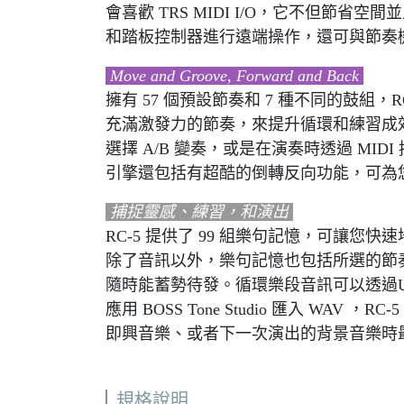
會喜歡 TRS MIDI I/O，它不但節省空間
和踏板控制器進行遠端操作，還可與節奏機和 
Move and Groove, Forward and Back
擁有 57 個預設節奏和 7 種不同的鼓組，R
充滿激發力的節奏，來提升循環和練習成
選擇 A/B 變奏，或是在演奏時透過 MIDI 控制
引擎還包括有超酷的倒轉反向功能，可為
捕捉靈感、練習，和演出
RC-5 提供了 99 組樂句記憶，可讓您
除了音訊以外，樂句記憶也包括所選的節
隨時能蓄勢待發。循環樂段音訊可以透過U
應用 BOSS Tone Studio 匯入 WAV 
即興音樂、或者下一次演出的背景音樂時
規格說明