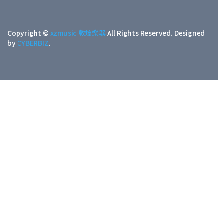
Copyright ©
xzmusic 敦煌樂器
All Rights Reserved.
Designed
by
CYBERBIZ
.