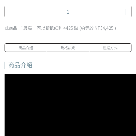
此商品 「 最高 」可以折抵紅利
4425
點 (約等於
NT$4,425
)
商品介紹
規格說明
運送方式
商品介紹