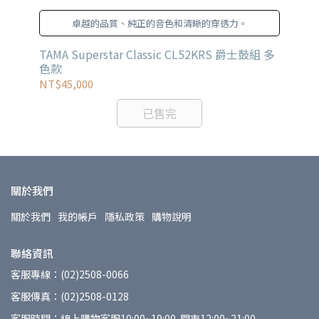
、
卓越的品質、純正的音色和清晰的穿透力。
士鼓組
TAMA Superstar Classic CL52KRS 爵士鼓組 多
YA
色款
NT$45,000
NT
已售完
關於我們
關於我們
我的帳戶
隱私政策
購物說明
聯絡資訊
客服專線：(02)2508-0066
客服傳真：(02)2508-0128
客服時間：線上購物客服10:00~19:00-門市12:00~21:00