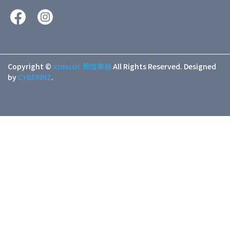
Copyright ©
xzmusic 敦煌樂器
All Rights Reserved.
Designed
by
CYBERBIZ
.