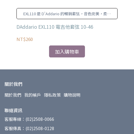
降
EXL110 是 D'Addario 的暢銷套弦，音色完美，柔韌
性卓越，使用壽命長，適合大部分電吉他。
製頂級
DAddario EXL110 電吉他套弦 10-46
St
NT$260
NT
加入購物車
關於我們
關於我們
我的帳戶
隱私政策
購物說明
聯絡資訊
客服專線：(02)2508-0066
客服傳真：(02)2508-0128