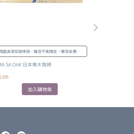
橢圓淚滴型鼓棒頭，聲音平衡穩定，聲音反應快
正規5A
速。
MA 5A OAK 日本橡木鼓棒
ZILDJIAN Z5
$395
NT$585
加入購物車