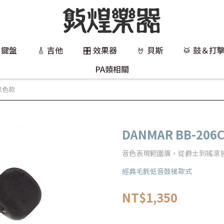
 鍵盤
🎸 吉他
🎛️ 效果器
🤘 貝斯
🥁 鼓＆打
PA類相關
 黑色款
DANMAR BB-206
音色表現範圍廣，從爵士到搖滾
經典毛氈低音鼓槌款式
NT$1,350