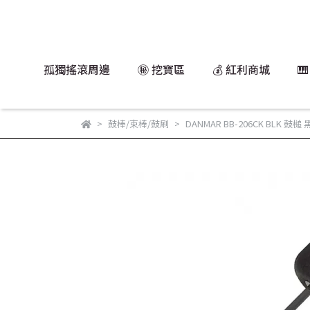
孤獨搖滾周邊
㊙️ 挖寶區
💰 紅利商城

鼓棒/束棒/鼓刷
DANMAR BB-206CK BLK 鼓槌