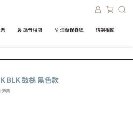
擊樂
🎤 錄音相關
🫧 清潔保養區
譜架相關
CK BLK 鼓槌 黑色款
皆適用