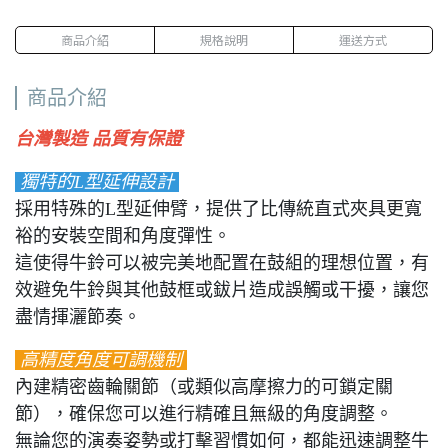
商品介紹
規格說明
運送方式
商品介紹
台灣製造 品質有保證
獨特的L型延伸設計
採用特殊的L型延伸臂，提供了比傳統直式夾具更寬
裕的安裝空間和角度彈性。
這使得牛鈴可以被完美地配置在鼓組的理想位置，有
效避免牛鈴與其他鼓框或鈸片造成誤觸或干擾，讓您
盡情揮灑節奏。
高精度角度可調機制
內建精密齒輪關節（或類似高摩擦力的可鎖定關
節），確保您可以進行精確且無級的角度調整。
無論您的演奏姿勢或打擊習慣如何，都能迅速調整牛