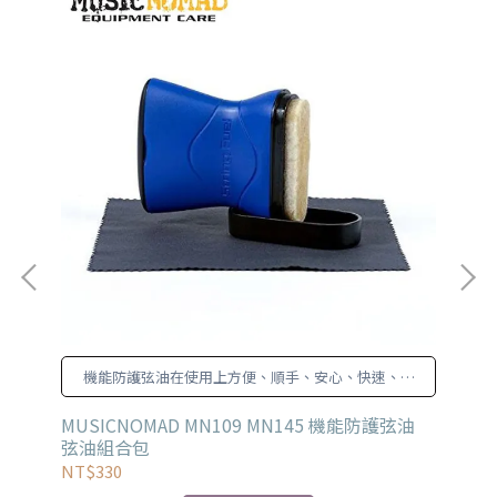
機能防護弦油在使用上方便、順手、安心、快速、全
效又超值!
MUSICNOMAD MN109 MN145 機能防護弦油
MU
弦油組合包
NT$330
NT