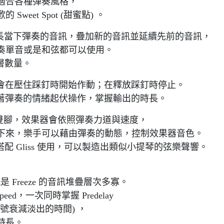
適合各種彈奏風格，
eet Spot (甜蜜點) 。
錄並延長當下彈奏的音訊，疊加新的音訊並延續先前的音訊，
奏單音或是和弦都可以使用。
音層數量。
音效果會在壓住踩釘時開始作動；在釋放踩釘時停止。
板隨著彈奏的情緒起伏操作，掌握輸出的時長。
演奏者的雙腳，效果器會依照彈奏力道與速度，
下來，樂手可以藉由彈奏的動態，控制效果器音色。
搭配 Gliss 使用，可以製造出類似小提琴的弦樂聲響。
就是 Freeze 的音訊堆疊層次多寡。
peed，一次同時掌握 Predelay
(訊號衰減淡出的時間) ，
時長。