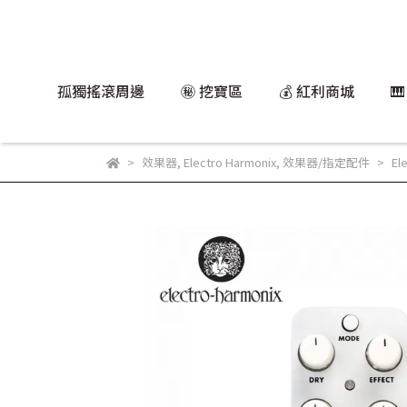
孤獨搖滾周邊
㊙️ 挖寶區
💰 紅利商城

效果器
,
Electro Harmonix
,
效果器/指定配件
El