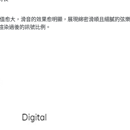
度，數值愈大，滑音的效果愈明顯，展現綿密滑順且細膩的弦
與渲染過後的訊號比例。