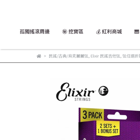
孤獨搖滾周邊
㊙️ 挖寶區
💰 紅利商城

民謠/古典/烏克麗麗弦
,
Elixir 民謠吉他弦
,
弦任選折