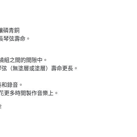
術，讓磷青銅
長琴弦壽命。
在繞組之間的間隙中。
他琴弦（無塗層或塗層）壽命更長。
奏和錄音。
您花更多時間製作音樂上。
2