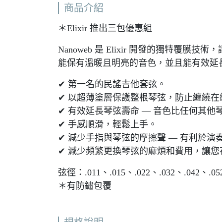
商品介紹
＊Elixir 推出三包優惠組
Nanoweb 是 Elixir 開發的獨特覆膜技
能保有溫暖且明亮的音色，並且能有效延
✔︎ 第一名的民謠吉他套弦。
✔︎ 以超薄塗層保護整根琴弦，防止纏繞
✔︎ 有效延長琴弦壽命 — 音色比任何其
✔︎ 手感順滑，輕鬆上手。
✔︎ 減少手指與琴弦的摩擦聲 — 有利於演
✔︎ 減少頻繁更換琴弦的麻煩和費用，讓
弦徑：.011、.015、.022、.032、.042、.05
＊有防鏽包覆