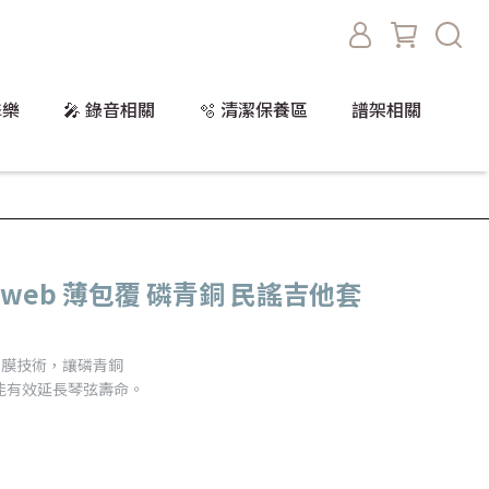
擊樂
🎤 錄音相關
🫧 清潔保養區
譜架相關
 Nanoweb 薄包覆 磷青銅 民謠吉他套
的獨特覆膜技術，讓磷青銅
能有效延長琴弦壽命。