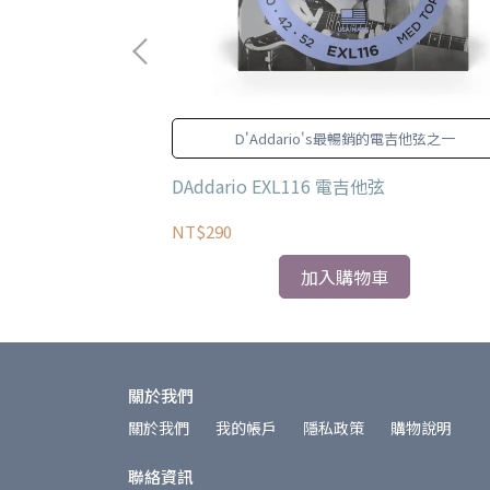
控制擁有極高的要求標
D'Addario's最暢銷的電吉他弦之一
不同的檢測人員確
的品質。
 木吉他套弦
DAddario EXL116 電吉他弦
NT$290
加入購物車
關於我們
關於我們
我的帳戶
隱私政策
購物說明
聯絡資訊