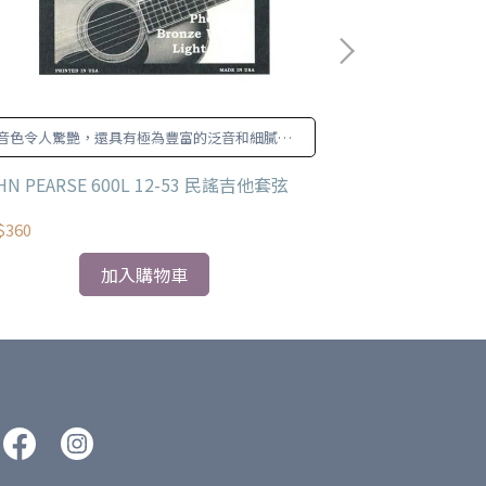
音色令人驚艷，還具有極為豐富的泛音和細膩的
EZ900 Extr
動態表現。
帶給樂手
HN PEARSE 600L 12-53 民謠吉他套弦
DAddario EZ9
$360
NT$220
加入購物車