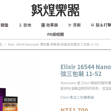
 鍵盤
🎸 吉他
🎛️ 效果器
🤘 貝斯
🥁 鼓＆打
PA類相關
扣
Elixir 16544 Nanoweb 薄包覆 磷青銅 民謠吉他套弦三包裝 11-52
Elixir 16544
弦三包裝 11-52
Nanoweb 是 Elixir 開發
能保有溫暖且明亮的音色，並且
Elixir 推出三包優惠組
NT$1,700