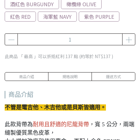
酒紅色 BURGUNDY
橄欖綠 OLIVE
紅色 RED
海軍藍 NAVY
紫色 PURPLE
此商品 「 最高 」可以折抵紅利
137
點 (約等於
NT$137
)
商品介紹
規格說明
運送方式
商品介紹
不管是電吉他、木吉他或是貝斯皆適用。
此款背帶為
耐用且舒適的尼龍背帶
，寬 5 公分，兩端
縫製優質黑色皮革，