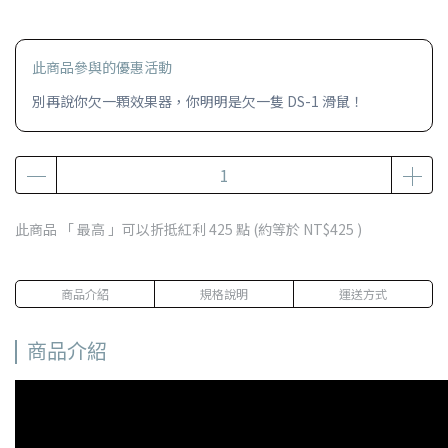
此商品參與的優惠活動
別再說你欠一顆效果器，你明明是欠一隻 DS-1 滑鼠！
此商品 「 最高 」可以折抵紅利
425
點 (約等於
NT$425
)
商品介紹
規格說明
運送方式
商品介紹