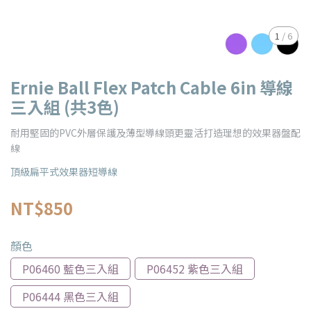
1
/
6
Ernie Ball Flex Patch Cable 6in 導線
三入組 (共3色)
耐用堅固的PVC外層保護及薄型導線頭更靈活打造理想的效果器盤配
線
頂級扁平式效果器短導線
NT$850
顏色
P06460 藍色三入組
P06452 紫色三入組
P06444 黑色三入組