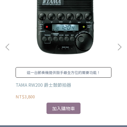
背
這一台節奏機提供鼓手最全方位的需要功能！
帶
TAMA RW200 爵士鼓節拍器
MU
弦
NT$3,800
NT
加入購物車