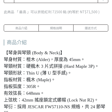
此商品 「 最高 」可以折抵紅利
71500
點 (約等於
NT$71,500
)
商品介紹
規格說明
運送方式
商品介紹
【琴身與琴頸 (Body & Neck)】
琴身材質：榿木 (Alder)，厚度為 45mm。
琴頸材質：硬楓木 3 片式拼接 (Hard Maple 3P)。
琴頸形狀：Thin U (薄 U 型手感)。
指板材質：楓木 (Maple)。
指板弧度：305R。
有效弦長：648mm。
上弦枕：42mm 搖座鎖定式螺帽 (Lock Nut R2)。
琴衍：採用 JESCAR FW57110-NS 規格，共 24 節琴