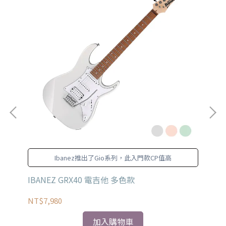
規
Ibanez推出了Gio系列，此入門款CP值高
K 日
IBANEZ GRX40 電吉他 多色款
IB
NT$7,980
NT
加入購物車