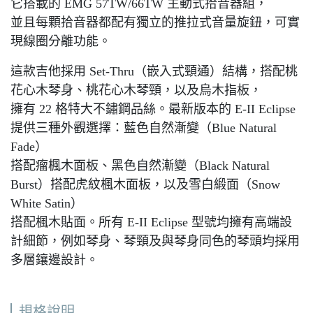
它搭載的 EMG 57TW/66TW 主動式拾音器組，
並且每顆拾音器都配有獨立的推拉式音量旋鈕，可實
現線圈分離功能。
這款吉他採用 Set-Thru（嵌入式頸通）結構，搭配桃
花心木琴身、桃花心木琴頸，以及烏木指板，
擁有 22 格特大不鏽鋼品絲。最新版本的 E-II Eclipse
提供三種外觀選擇：藍色自然漸變（Blue Natural
Fade）
搭配瘤楓木面板、黑色自然漸變（Black Natural
Burst）搭配虎紋楓木面板，以及雪白緞面（Snow
White Satin）
搭配楓木貼面。所有 E-II Eclipse 型號均擁有高端設
計細節，例如琴身、琴頸及與琴身同色的琴頭均採用
多層鑲邊設計。
規格說明