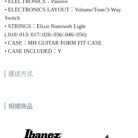
• ELECTRONICS：Passive
• ELECTRONICS LAYOUT：Volume/Tone/3-Way
Switch
• STRINGS：Elixir Nanoweb Light
(.010/.013/.017/.026/.036/.046/.056)
• CASE：MH GUITAR FORM FIT CASE
• CASE INCLUDED：Y
運送方式
相關商品