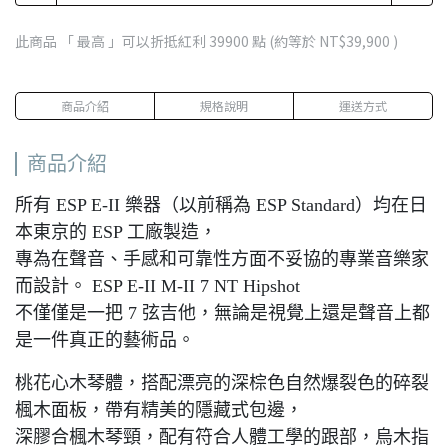
此商品 「 最高 」可以折抵紅利
39900
點 (約等於
NT$39,900
)
商品介紹
規格說明
運送方式
商品介紹
所有 ESP E-II 樂器（以前稱為 ESP Standard）均在日
本東京的 ESP 工廠製造，
專為在聲音、手感和可靠性方面不妥協的專業音樂家
而設計。 ESP E-II M-II 7 NT Hipshot
不僅僅是一把 7 弦吉他，無論是視覺上還是聲音上都
是一件真正的藝術品。
桃花心木琴體，搭配漂亮的深棕色自然爆裂色的碎裂
楓木面板，帶有精美的隱藏式包邊，
深膠合楓木琴頸，配有符合人體工學的跟部，烏木指