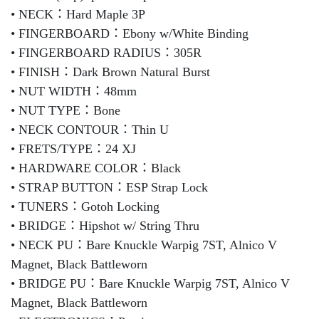
• NECK：Hard Maple 3P
• FINGERBOARD：Ebony w/White Binding
• FINGERBOARD RADIUS：305R
• FINISH：Dark Brown Natural Burst
• NUT WIDTH：48mm
• NUT TYPE：Bone
• NECK CONTOUR：Thin U
• FRETS/TYPE：24 XJ
• HARDWARE COLOR：Black
• STRAP BUTTON：ESP Strap Lock
• TUNERS：Gotoh Locking
• BRIDGE：Hipshot w/ String Thru
• NECK PU：Bare Knuckle Warpig 7ST, Alnico V
Magnet, Black Battleworn
• BRIDGE PU：Bare Knuckle Warpig 7ST, Alnico V
Magnet, Black Battleworn