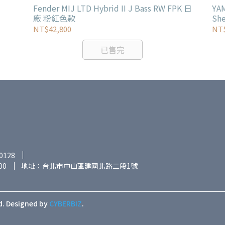
一。
Fender MIJ LTD Hybrid II J Bass RW FPK 日
YAM
廠 粉紅色款
NT$42,800
NT$
已售完
0128
00
地址：台北市中山區建國北路二段1號
d.
Designed by
CYBERBIZ
.