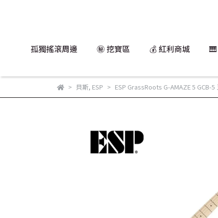
孤獨搖滾周邊
㊙️ 挖寶區
💰 紅利商城

貝斯
,
ESP
ESP GrassRoots G-AMAZE 5 G