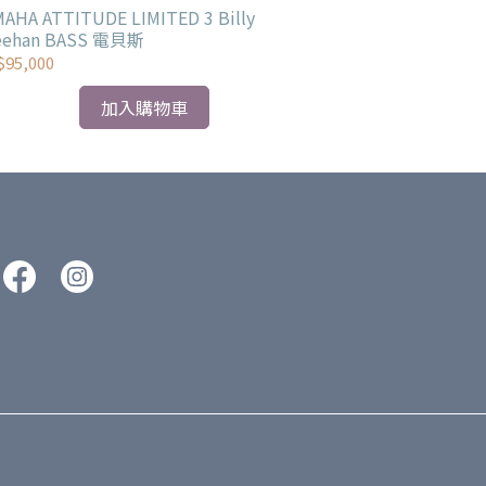
力，高音清晰且有音樂感！
AHA ATTITUDE LIMITED 3 Billy
YAMAHA BBNE2
Sheehan BASS 電貝斯
電貝斯
95,000
NT$115,000
加入購物車