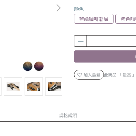
顏色
藍綠咖啡漸層
紫色咖
加入最愛
此商品 「 最高
規格說明