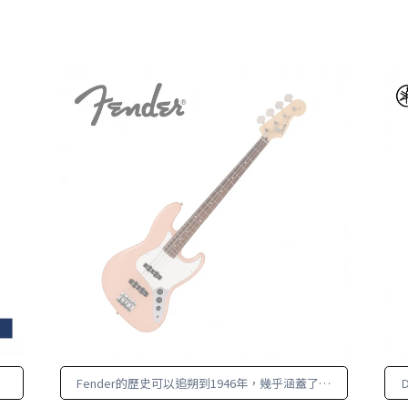
Fender的歷史可以追朔到1946年，幾乎涵蓋了美
國整個的流行音樂， 成為代表美國的符號象徵之