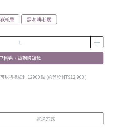
啡漸層
黑咖啡漸層
已售完，貨到通知我
 」可以折抵紅利
12900
點 (約等於
NT$12,900
)
運送方式