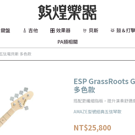
 鍵盤
🎸 吉他
🎛️ 效果器
🤘 貝斯
🥁 鼓＆打
PA類相關
CB-5 五弦電貝斯 多色款
ESP GrassRoots
多色款
搭配更纖細指板，提升演奏舒適
AMAZE型號經典五弦琴款
NT$25,800