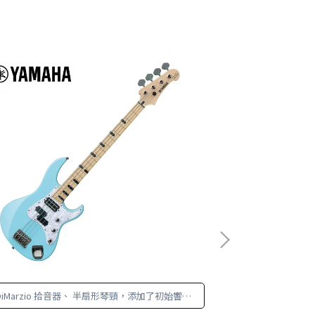
DiMarzio 拾音器、 半扇形琴頸，添加了初始響應
Nathan Eas
技術和 聲學共振增強，讓 Attitude 的低音強勁有
來