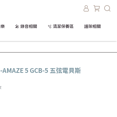
擊樂
🎤 錄音相關
🫧 清潔保養區
譜架相關
 G-AMAZE 5 GCB-5 五弦電貝斯
度