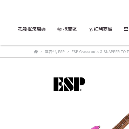
孤獨搖滾周邊
㊙️ 挖寶區
💰 紅利商城

電吉他
,
ESP
ESP Grassroots G-SNAPPER-TO