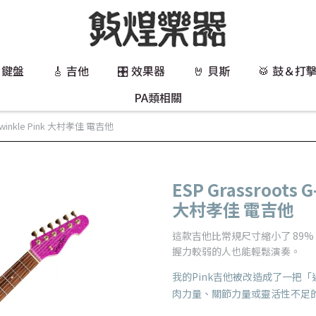
 鍵盤
🎸 吉他
🎛️ 效果器
🤘 貝斯
🥁 鼓＆打
PA類相關
 Twinkle Pink 大村孝佳 電吉他
ESP Grassroots 
大村孝佳 電吉他
這款吉他比常規尺寸縮小了 89%
握力較弱的人也能輕鬆演奏。
我的Pink吉他被改造成了一把「
肉力量、關節力量或靈活性不足