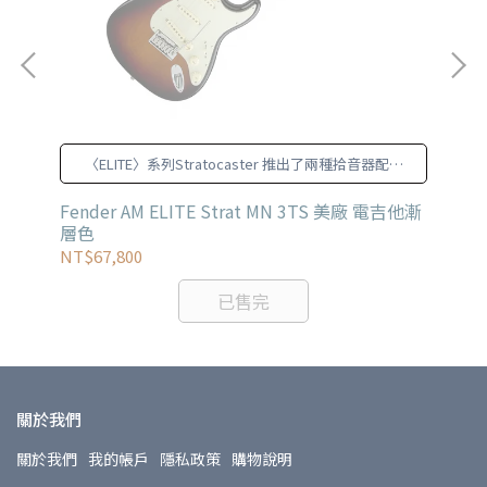
〈ELITE〉系列Stratocaster 推出了兩種拾音器配置
版本：SSS（單單單）與HSS （單單雙）。
Fender AM ELITE Strat MN 3TS 美廠 電吉他漸
Fe
層色
他
NT$67,800
NT
已售完
關於我們
關於我們
我的帳戶
隱私政策
購物說明