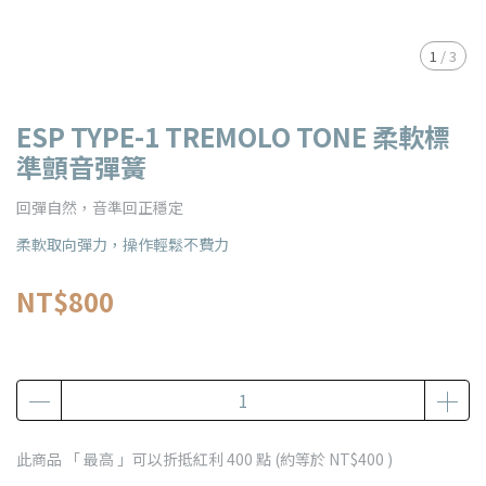
1
/
3
ESP TYPE-1 TREMOLO TONE 柔軟標
準顫音彈簧
回彈自然，音準回正穩定
柔軟取向彈力，操作輕鬆不費力
NT$800
此商品 「 最高 」可以折抵紅利
400
點 (約等於
NT$400
)