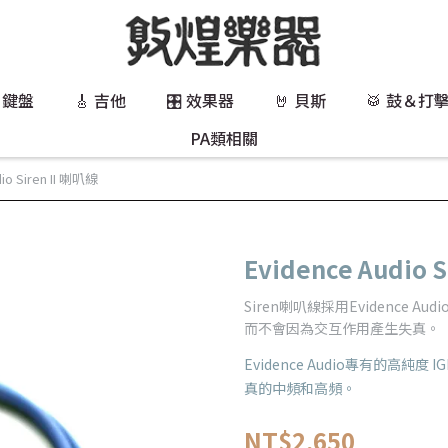
 鍵盤
🎸 吉他
🎛️ 效果器
🤘 貝斯
🥁 鼓＆打
PA類相關
io Siren II 喇叭線
Evidence Audio 
Siren喇叭線採用Evidence
而不會因為交互作用產生失真。
Evidence Audio專有的高純
真的中頻和高頻。
NT$2,650