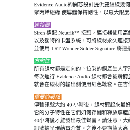
Evidence Audio的開芯設計提供
聚丙烯絕緣 使導體保持剛性，以最大限
連接器
Siren 標配 Neutrik™ 接頭，連
以及獨特的卡盤系統，可將線材永久連接
並使用 TRT Wonder Solder Signatur
方向性
所有線材都是定向的。拉製的銅產生人字
每次運行 Evidence Audio 線材都
就會在線材的輸出側使用紅色靴套。在吉
重要的暖線
傳輸訊號大約 40 小時後，線材聽起來
它的分子特性在它們如何存儲和釋放導體
40小時後才能發出最佳聲音。請注意，大約 
訊號被呈現給電介質。之後不要期望太高