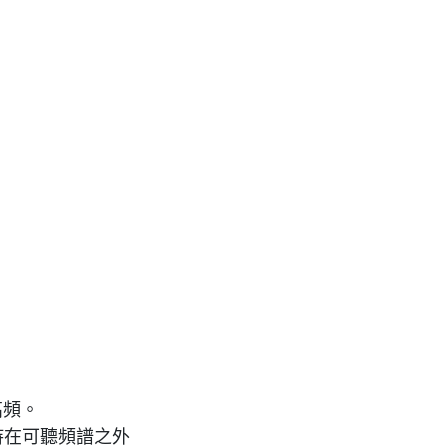
高頻。
持在可聽頻譜之外