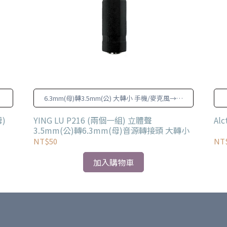
6.3mm(母)轉3.5mm(公) 大轉小 手機/麥克風→擴
、
大機/音響(6.3mm母座)
母)
YING LU P216 (兩個一組) 立體聲
Al
3.5mm(公)轉6.3mm(母)音源轉接頭 大轉小
NT$50
NT
加入購物車