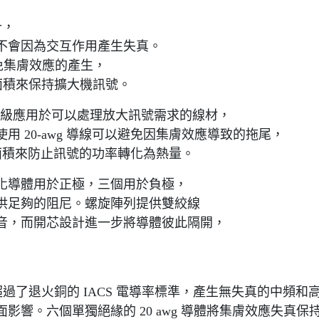
計，
不會因為交互作用產生失真。
避免集膚效應的產生，
截面積來保持擴大機訊號。
o 的設計優先級應用於可以處理放大訊號需求的線材，
 20-awg 導線可以避免因集膚效應導致的拖尾，
橫截面積來防止訊號的功率轉化為熱量。
化導體用於正極，三個用於負極，
供足夠的阻尼。螺旋陣列提供雙絞線
音，而開芯設計進一步將導體彼此隔開，
L 銅導體超過了退火銅的 IACS 電導率標準，產生無失真的中頻和
響。六個單獨絕緣的 20 awg 導體將集膚效應失真保