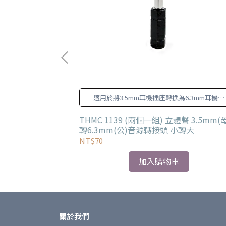
得音量足且清晰的
適用於將3.5mm耳機插座轉換為6.3mm耳機插
受到幻象電源影響
座，適用於混音器、擴大機、效果器、電子琴
電子鼓。
-1 麥克風增益器/前級
THMC 1139 (兩個一組) 立體聲 3.5mm(
轉6.3mm(公)音源轉接頭 小轉大
NT$70
加入購物車
關於我們