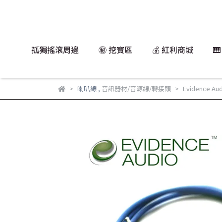
孤獨搖滾周邊
㊙️ 挖寶區
💰 紅利商城

喇叭線
,
音訊器材/音源線/轉接頭
Evidence Aud