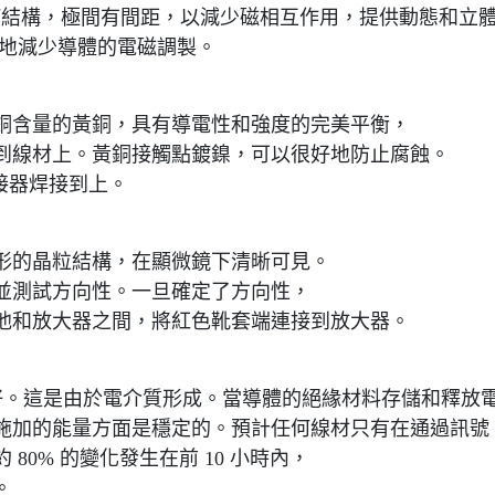
雙絞線幾何結構，極間有間距，以減少磁相互作用，提供動態和立
度地減少導體的電磁調製。
接器使用高銅含量的黃銅，具有導電性和強度的完美平衡，
到線材上。黃銅接觸點鍍鎳，可以很好地防止腐蝕。
e 將連接器焊接到上。
形的晶粒結構，在顯微鏡下清晰可見。
會被聆聽並測試方向性。一旦確定了方向性，
他和放大器之間，將紅色靴套端連接到放大器。
最好。這是由於電介質形成。當導體的絕緣材料存儲和釋放
施加的能量方面是穩定的。預計任何線材只有在通過訊號
80% 的變化發生在前 10 小時內，
。