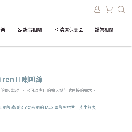
擊樂
🎤 錄音相關
🫧 清潔保養區
譜架相關
Siren II 喇叭線
 Audio的優越設計， 它可以處理的擴大機訊號連接的需求，
度 IGL 銅導體超過了退火銅的 IACS 電導率標準，產生無失