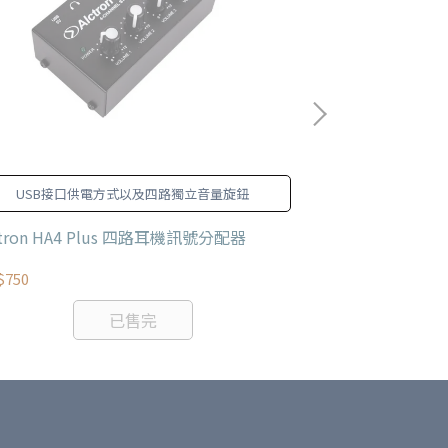
USB接口供電方式以及四路獨立音量旋鈕
比利時 STAGG 
合大多數
ctron HA4 Plus 四路耳機訊號分配器
STAGG SMC3
$750
NT$180
已售完