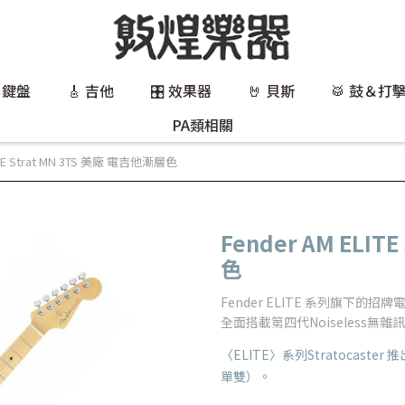
 鍵盤
🎸 吉他
🎛️ 效果器
🤘 貝斯
🥁 鼓＆打
PA類相關
ITE Strat MN 3TS 美廠 電吉他漸層色
Fender AM ELIT
色
Fender ELITE 系列旗下的招牌電吉他
全面搭載第四代Noiseless無雜
〈ELITE〉系列Stratocast
單雙）。