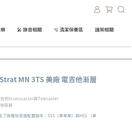
擊樂
🎤 錄音相關
🫧 清潔保養區
譜架相關
E Strat MN 3TS 美廠 電吉他漸層
Stratocaster與Telecaster
訊拾音器
er 推出了兩種拾音器配置版本：SSS（單單單）與HSS （單