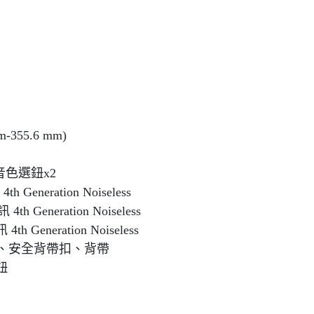
m-355.6 mm)
 音色選鈕x2
eneration Noiseless
 Generation Noiseless
 Generation Noiseless
）、安全背帶扣、背帶
鈕