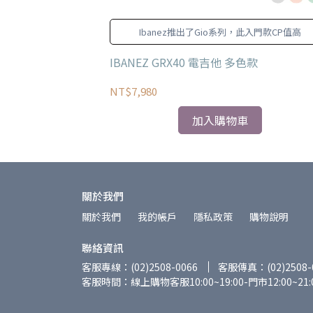
46年，幾乎涵蓋了美
Ibanez推出了Gio系列，此入門款CP值高
美國的符號象徵之
50s Tele MN
IBANEZ GRX40 電吉他 多色款
NT$7,980
加入購物車
關於我們
關於我們
我的帳戶
隱私政策
購物說明
聯絡資訊
客服專線：(02)2508-0066
客服傳真：(02)2508-
客服時間：線上購物客服10:00~19:00-門市12:00~21: