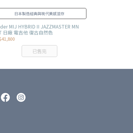
日本製造經典與現代美感並存
Fende
nder MIJ HYBRID II JAZZMASTER MN
Fender MIJ Hy
T 日廠 電吉他 復古自然色
電吉他 漸層款
41,800
NT$37,000
已售完