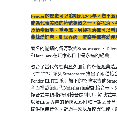
Fender的歷史可以追朔到1946年，幾
成為代表美國的符號象徵之一，從搖滾、
及節奏藍調、重金屬、另類搖滾都可以看
業餘愛好者、到世界級一流樂手都喜愛使用F
著名的暢銷的傳奇款式Stratocaster 、Telecaste
和Jazz bass在玩家心目中是永遠的經典。
融合了當代聲響與歷久彌新的永恆經典造型，如
〈ELITE〉系列Stratocaster 推出
Fender ELITE 系列旗下的招牌電吉他Stratocas
全面搭載第四代Noiseless無雜訊拾音器
複合式琴頸/指板與接合處削切、輪狀式琴
以及Elite 專屬的頂級ABS附旅行鎖
提供絕佳音色、舒適手感以及優異性能，