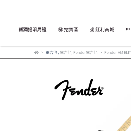
孤獨搖滾周邊
㊙️ 挖寶區
💰 紅利商城

電吉他
,
電吉他
,
Fender電吉他
Fender AM EL