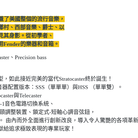
乎涵蓋了美國整個的流行音樂，
鄉村、西部音樂、爵士、以
見其身影。從初學者、
ender的樂器和音箱。
r、Precision bass
此接近完美的當代Stratocaster終於誕生！
了兩種拾音器配置版本：SSS（單單單）與HSS （單單雙）。
ter與Telecaster
、S-1音色電路切換系統、
頸調整裝置、鎖定式-短軸心調音弦鈕，
之硬盒。 由內而外全面進行創新改良，導入令人驚艷的各項革
獻給追求極致表現的專業玩家！