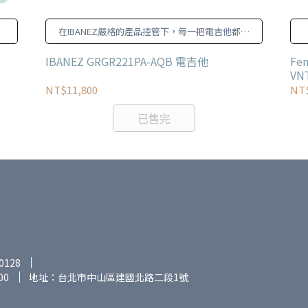
在IBANEZ嚴格的產品控管下，每一把電吉他都有
穩定且可依賴的品質
IBANEZ GRGR221PA-AQB 電吉他
Fe
VN
NT$11,800
NT$
已售完
0128
00
地址：台北市中山區建國北路二段1號