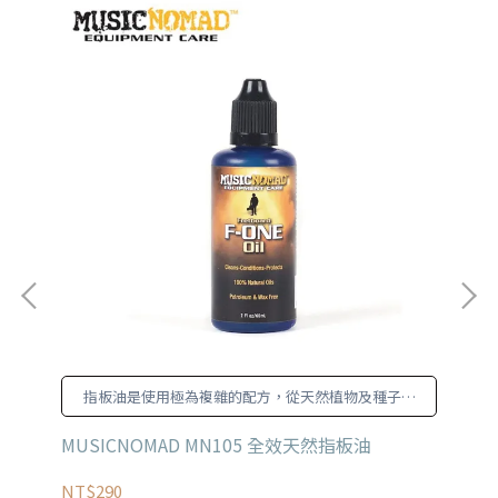
鍊
指板油是使用極為複雜的配方，從天然植物及種子油
提煉而成。
MUSICNOMAD MN105 全效天然指板油
MU
NT$290
NT