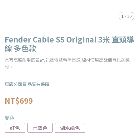
1
/
10
Fender Cable SS Original 3米 直頭導
線 多色款
具有高度耐用的設計,訊號傳遞精準迅速,線材使用高級無氧化銅線
材。
原廠公司貨 品質有保障
NT$699
顏色
紅色
水藍色
湖水綠色