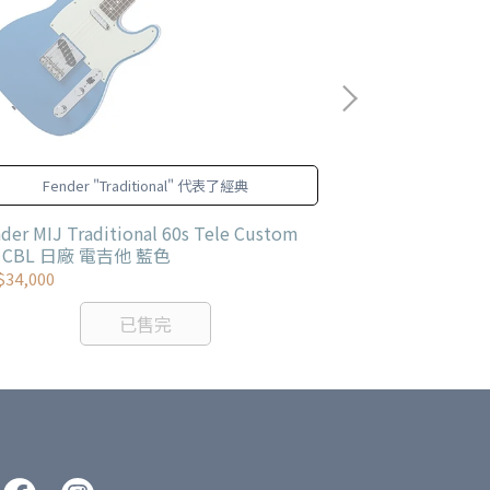
Fender "Traditional" 代表了經典
〈ELITE〉系列S
置版本：SSS
der MIJ Traditional 60s Tele Custom
Fender AM ELI
 CBL 日廠 電吉他 藍色
吉他 粉亮黑
34,000
NT$67,800
已售完