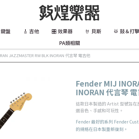
 鍵盤
🎸 吉他
🎛️ 效果器
🤘 貝斯
🥁 鼓＆打
PA類相關
INORAN JAZZMASTER RW BLK INORAN 代言琴 電吉他
Fender MIJ INO
INORAN 代言琴 
這款日本製造的 Artist 型號旨在反映 
選音色、手感和可玩性。
Fender 最好的系列 Fender Cus
的規格在日本製重新復刻。