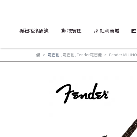
孤獨搖滾周邊
㊙️ 挖寶區
💰 紅利商城

電吉他
,
電吉他
,
Fender電吉他
Fender MIJ 