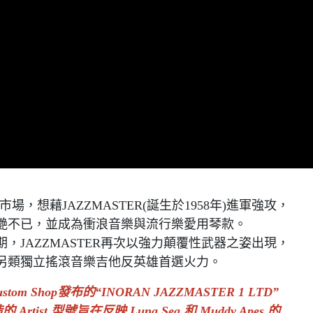
市場，想藉JAZZMASTER(誕生於1958年)進軍強攻，
艷不已，並成為衝浪音樂與流行樂愛用琴款。
期，JAZZMASTER再次以強力顛覆性武器之姿出現，
另類獨立搖滾音樂吉他反英雄首選火力。
ustom Shop發布的“INORAN JAZZMASTER 1 LTD”
t 型號旨在反映 Luna Sea 和 Muddy Apes 的