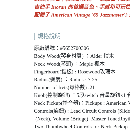
吉他手 Inoran 的首選音色、手感和可玩
配備了 American Vintage '65 Jazzmaste
規格說明
原廠編號：#5652700306
Body Wood(琴身材質) ：Alder 愷木
Neck Wood(琴頸) ：Maple 楓木
Fingerboard(指板) : Rosewood玫瑰木
Radius(弧度) ：Radius : 7.25
Number of frets(琴格數) :21
Knob(控制旋鈕) ：5段switch 音量旋鈕x1
Neck Pickup(拾音器)：Pickups : American Vin
Controls(旋鈕) : Lead Circuit Controls (Sli
(Neck), Volume (Bridge), Master Tone;Rhyth
Two Thumbwheel Controls for Neck Pickup