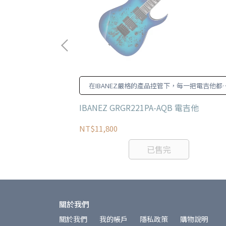
46年，幾乎涵蓋了美
在IBANEZ嚴格的產品控管下，每一把電吉他都
美國的符號象徵之
穩定且可依賴的品質
50s Tele MN
IBANEZ GRGR221PA-AQB 電吉他
NT$11,800
已售完
關於我們
關於我們
我的帳戶
隱私政策
購物說明