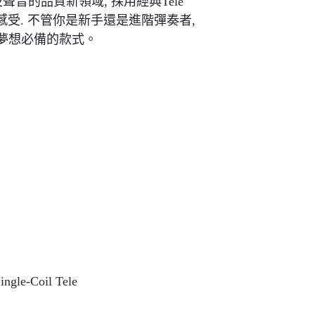
奏, 以及聲音的品質新領域, 採用經典Tele
受. 不管你是新手還是進階彈奏者,
m 絕對是你夢想必備的款式。
1
gle-Coil Tele