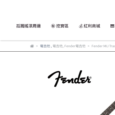
孤獨搖滾周邊
㊙️ 挖寶區
💰 紅利商城

電吉他
,
電吉他
,
Fender電吉他
Fender MIJ Tr