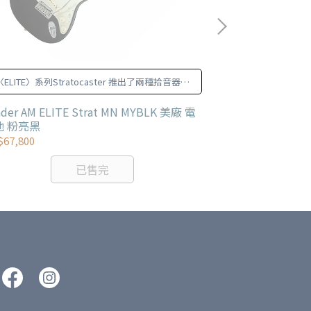
〈ELITE〉系列Stratocaster 推出了兩種拾音器配
置版本：SSS（單單單）與HSS （單單雙）。
nder AM ELITE Strat MN MYBLK 美廠 電
Fender MIJ Hyb
他 粉亮黑
電吉他 白色款
67,800
NT$36,800
已售完