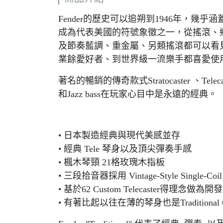
Fender的歷史可以追朔到1946年，幾
成為代表美國的符號象徵之一，從搖滾、
及節奏藍調、重金屬、另類搖滾都可以看
業餘愛好者、到世界級一流樂手都喜愛使用F
著名的暢銷的傳奇款式Stratocaster 、Telecaste
和Jazz bass在玩家心目中是永遠的經典。
• 日本製造經典與現代美感並存
• 經典 Tele 琴身以及頂尖彈奏手感
• 楓木琴頸 21格玫瑰木指板
• 三段拾音器採用 Vintage-Style Single-Coil
• 基於62 Custom Telecaster​得理念做為
• 有著比起以往在薄的琴身也是​Traditional 60