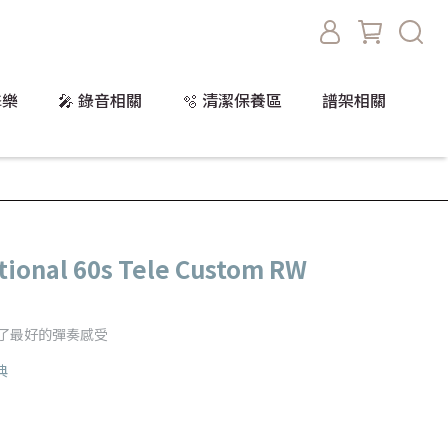
擊樂
🎤 錄音相關
🫧 清潔保養區
譜架相關
tional 60s Tele Custom RW
保了最好的彈奏感受
典