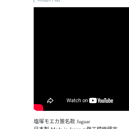
塩塚モエカ簽名款 Jaguar