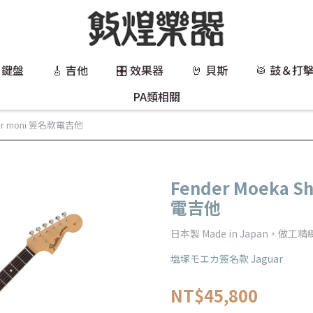
 鍵盤
🎸 吉他
🎛️ 效果器
🤘 貝斯
🥁 鼓＆打
PA類相關
guar moni 簽名款電吉他
Fender Moeka S
電吉他
日本製 Made in Japan，做工
塩塚モエカ簽名款 Jaguar
NT$45,800