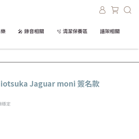
擊樂
🎤 錄音相關
🫧 清潔保養區
譜架相關
hiotsuka Jaguar moni 簽名款
精緻穩定