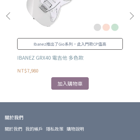
全
Ibanez推出了Gio系列，此入門款CP值高
電吉
IBANEZ GRX40 電吉他 多色款
IB
NT$7,980
NT
加入購物車
關於我們
關於我們
我的帳戶
隱私政策
購物說明