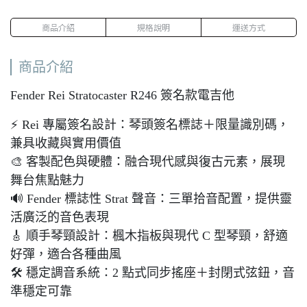
商品介紹
規格說明
運送方式
商品介紹
Fender Rei Stratocaster R246 簽名款電吉他
⚡ Rei 專屬簽名設計：琴頭簽名標誌＋限量識別碼，
兼具收藏與實用價值
🎨 客製配色與硬體：融合現代感與復古元素，展現
舞台焦點魅力
🔊 Fender 標誌性 Strat 聲音：三單拾音配置，提供靈
活廣泛的音色表現
🎸 順手琴頸設計：楓木指板與現代 C 型琴頸，舒適
好彈，適合各種曲風
🛠 穩定調音系統：2 點式同步搖座＋封閉式弦鈕，音
準穩定可靠