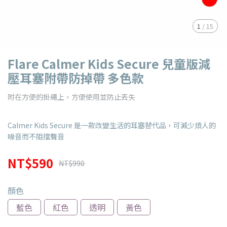
1
/
15
Flare Calmer Kids Secure 兒童版減
壓耳塞附帶防掉帶 多色款
附在方便的掛繩上，方便使用並防止丟失
Calmer Kids Secure 是一款改變生活的耳塞替代品，可減少煩人的
噪音而不阻擋聲音
NT$590
NT$990
顏色
藍色
紅色
透明
黃色