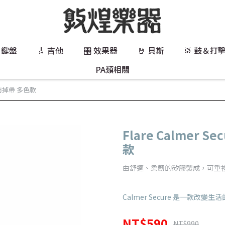
 鍵盤
🎸 吉他
🎛️ 效果器
🤘 貝斯
🥁 鼓＆打
PA類相關
附帶防掉帶 多色款
Flare Calmer
款
由舒適、柔韌的矽膠製成，可重
Calmer Secure 是一款
NT$590
NT$990