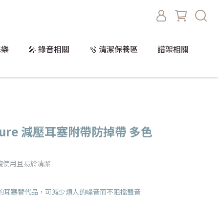
擊樂
🎤 錄音相關
🫧 清潔保養區
譜架相關
 Secure 減壓耳塞附帶防掉帶 多色
複使用且易於清潔
改變生活的耳塞替代品，可減少煩人的噪音而不阻擋聲音