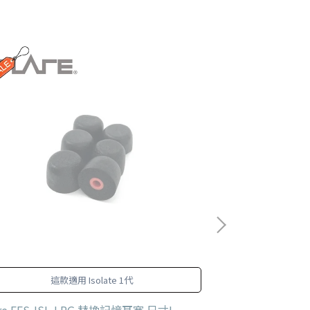
這款適用 Isolate 1代
大約可以有效
are EFS-ISL-LRG 替換記憶耳塞 尺寸L
SMERCH 防噪