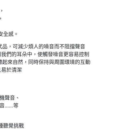
成，
，
安全感。
的耳塞替代品，可減少煩人的噪音而不阻擋聲音
到我們的耳朵中，使觸發噪音更容易控制
並讓一切聽起來自然，同時保持與周圍環境的互動
且易於清潔
手機聲音、
....等
種聽覺挑戰