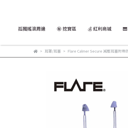
孤獨搖滾周邊
㊙️ 挖寶區
💰 紅利商城

耳罩/耳塞
Flare Calmer Secure 減壓耳塞