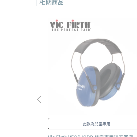
相關商品
質有保障
此款為兒童專用
三副包
Vic Firth VFOP-KIDP 兒童專用隔音耳罩