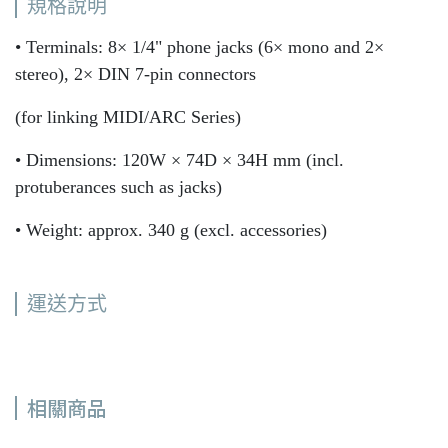
規格說明
• Terminals: 8× 1/4" phone jacks (6× mono and 2×
stereo), 2× DIN 7-pin connectors
(for linking MIDI/ARC Series)
• Dimensions: 120W × 74D × 34H mm (incl.
protuberances such as jacks)
• Weight: approx. 340 g (excl. accessories)
運送方式
相關商品