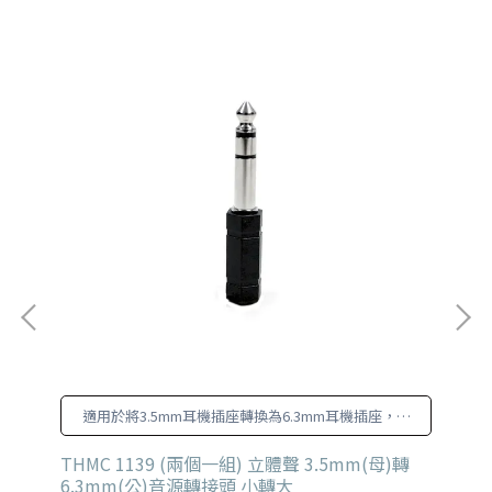
適用於將3.5mm耳機插座轉換為6.3mm耳機插座，適
用於混音器、擴大機、效果器、電子琴、電子鼓。
 手
THMC 1139 (兩個一組) 立體聲 3.5mm(母)轉
YI
6.3mm(公)音源轉接頭 小轉大
6.