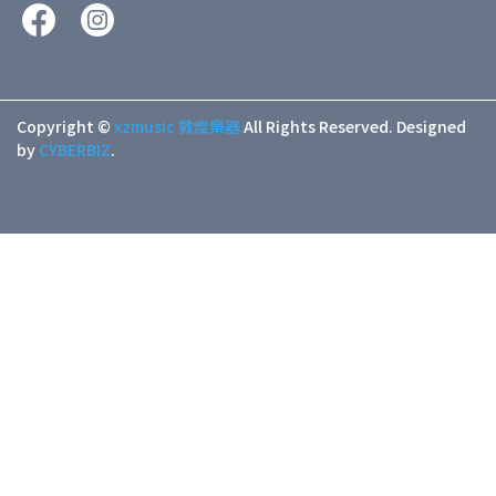
Copyright ©
xzmusic 敦煌樂器
All Rights Reserved.
Designed
by
CYBERBIZ
.