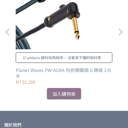
D'addario 線材採用純淨， 沒氧氣干擾的銅材質導
體，降低可能的干擾讓聲音訊號
多色
Planet Waves PW-AGRA 快拆開關頭 IL導線 3/6
CU
米
IL
NT$1,200
NT
加入購物車
關於我們