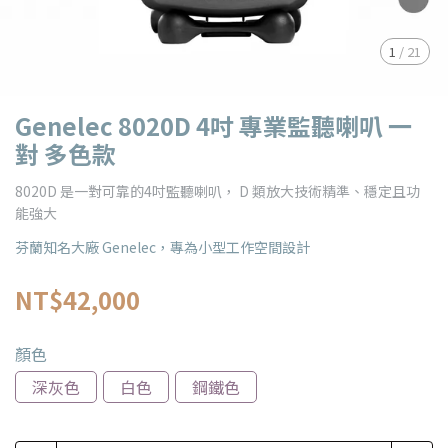
1
/
21
Genelec 8020D 4吋 專業監聽喇叭 一
對 多色款
8020D 是一對可靠的4吋監聽喇叭， D 類放大技術精準、穩定且功
能強大
芬蘭知名大廠 Genelec，專為小型工作空間設計
NT$42,000
顏色
深灰色
白色
鋼鐵色