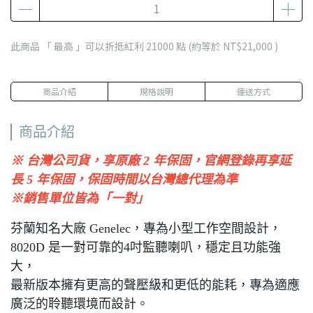
此商品 「 最高 」可以折抵紅利
21000
點 (約等於
NT$21,000
)
商品介紹
規格說明
運送方式
商品介紹
※ 台灣公司貨，享原廠 2 年保固，官網登錄再享延
長 5 年保固，保固時間以台灣總代理為準
※銷售單位皆為「一對」
芬蘭知名大廠 Genelec，專為小型工作空間設計，
8020D 是一對可靠的4吋監聽喇叭，穩定且功能強
大，
最新版本擁有更高的聲壓級和更低的能耗，專為適應
廣泛的聆聽環境而設計。