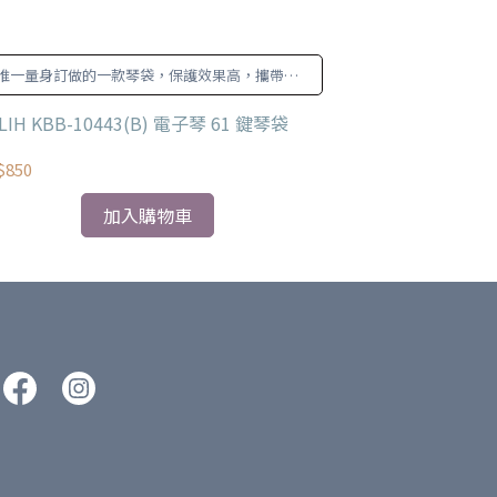
唯一量身訂做的一款琴袋，保護效果高，攜帶方
清潔效果
便
ILIH KBB-10443(B) 電子琴 61 鍵琴袋
THMC 樂器專
$850
NT$35
加入購物車