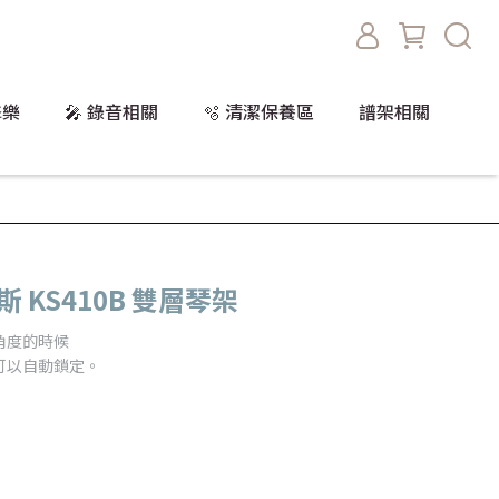
擊樂
🎤 錄音相關
🫧 清潔保養區
譜架相關
斯 KS410B 雙層琴架
角度的時候
可以自動鎖定。