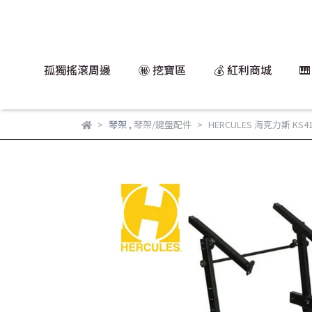
孤獨搖滾周邊
㊙️ 挖寶區
💰 紅利商城

琴架
,
琴架/鍵盤配件
HERCULES 海克力斯 KS