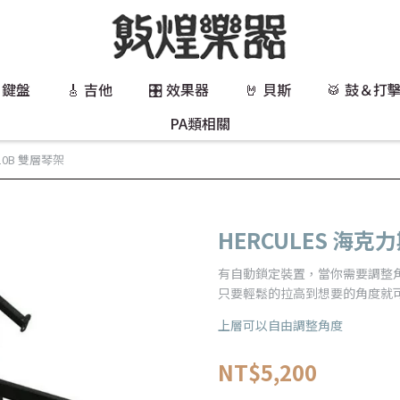
 鍵盤
🎸 吉他
🎛️ 效果器
🤘 貝斯
🥁 鼓＆打
PA類相關
410B 雙層琴架
HERCULES 海克力
有自動鎖定裝置，當你需要調整
只要輕鬆的拉高到想要的角度就
上層可以自由調整角度
NT$5,200