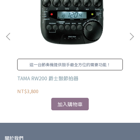
背
這一台節奏機提供鼓手最全方位的需要功能！
帶
TAMA RW200 爵士鼓節拍器
MU
NT$3,800
NT
加入購物車
關於我們